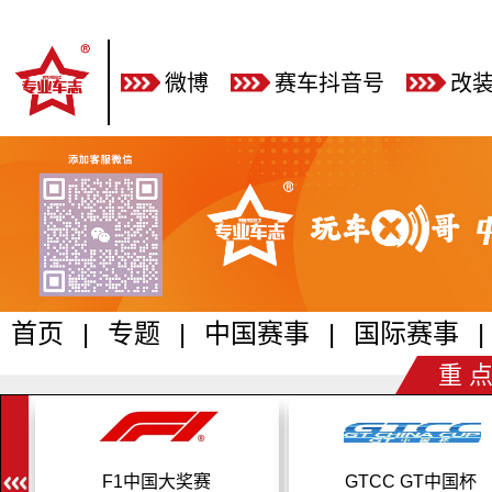
微博
赛车抖音号
改
首页
|
专题
|
中国赛事
|
国际赛事
|
重 点
赛
F1中国大奖赛
GTCC GT中国杯