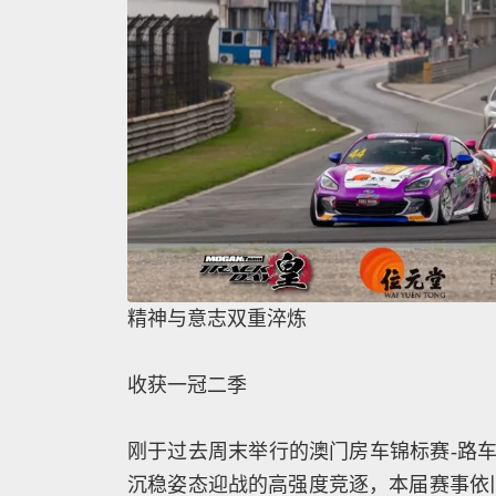
精神与意志双重淬炼
收获一冠二季
刚于过去周末举行的澳门房车锦标赛-路车挑战赛的
沉稳姿态迎战的高强度竞逐，本届赛事依旧分为A、