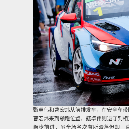
甄卓伟和曹宏炜从前排发车，在安全车带
曹宏炜来到领跑位置，甄卓伟则退守到相
稳步前进，虽全场名次有所滑落但却一直在C