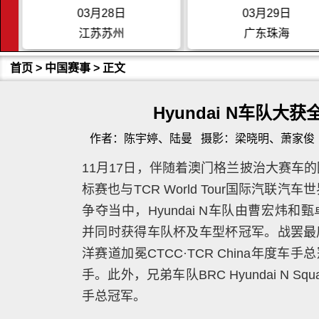
03月29日
04月26日
广东珠海
上海
首页
>
中国赛事
> 正文
Hyundai N车队
作者：陈宇婷、陆曼
摄影：梁晓明、萧家俊
11月17日，伴随着澳门格兰披治大赛车的
标赛也与TCR World Tour国际汽联
争夺当中，Hyundai N车队由曹宏炜和甄
并同时获得车队杯及车型杯冠军。战罢最
洋赛道加冕CTCC·TCR China年度车
手。此外，兄弟车队BRC Hyundai N S
手总冠军。