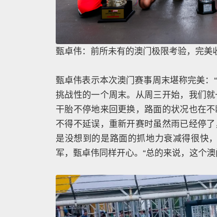
甄卓伟：前所未有的澳门极限考验，完美
甄卓伟表示本次澳门赛事周末堪称完美：
挑战性的一个周末。从周三开始，我们就
干胎不停地来回更换，路面的状况也在不
不得不延误，重新开赛时虽然雨已经停了
是没想到的是路面的抓地力衰减得很快，
军，甄卓伟同样开心。“总的来说，这个澳