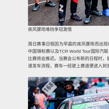
疾风骤雨难挡争冠激情
周日赛事日程因为早晨的疾风骤雨而出现临
中国锦标赛以及TCR World Tour
比赛将会推迟。当赛会公布新的日程时，留给
速发车流程，赛车一经驶上赛道便进入到