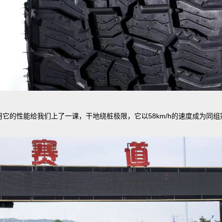
A/T却用它的性能给我们上了一课，干地绕桩极限，它以58km/h的速度成为同