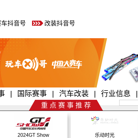
赛车抖音号
改装抖音号
事
|
国际赛事
|
汽车改装
|
行业信息
|
重 点 赛 事 推 荐
乐动时光
CTCC中国汽车场地职业联赛