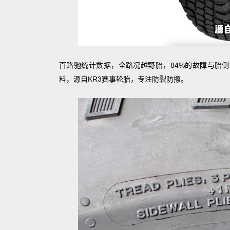
百路驰统计数据，全路况越野胎，84%的故障与胎
料，源自KR3赛事轮胎，专注防裂防擦。