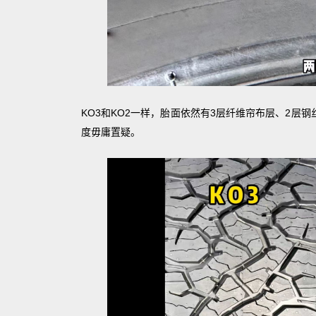
KO3和KO2一样，胎面依然有3层纤维帘布层、2层
度毋庸置疑。