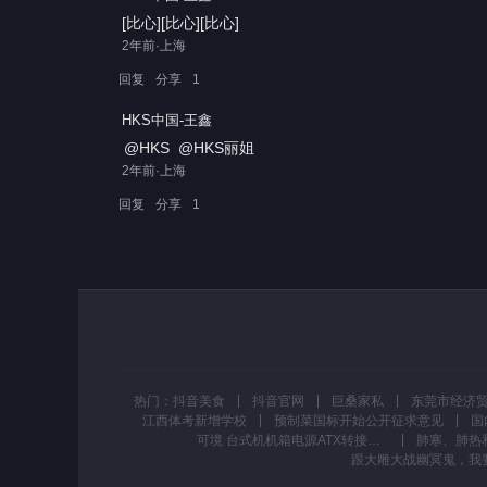
[比心][比心][比心]
2年前·上海
回复
分享
1
HKS中国-王鑫
@HKS
@HKS丽姐
2年前·上海
回复
分享
1
热门：
抖音美食
抖音官网
巨桑家私
江西体考新增学校
预制菜国标开始公开征求意见
可境 台式机机箱电源ATX转接板取电板引出模块供电输出接线柱#电源#机箱电源#转接板 #电器维修