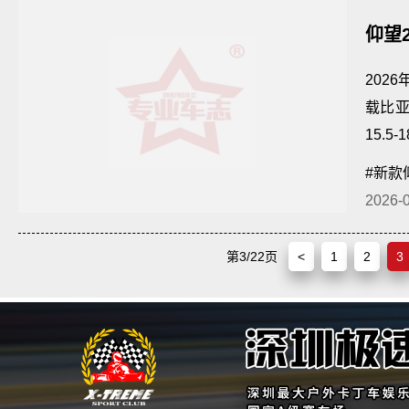
仰望
验
202
载比
15.
#新款
2026-
第3/22页
<
1
2
3