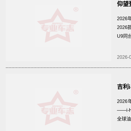
仰望
境
202
2026
U9同
2026-
吉利
202
——i
全球油