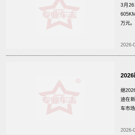
护体
3月2
605
万元。
2026-
202
继20
迪在
车市场
2026-