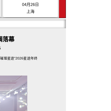
05月24日
09月20日
四川成都
浙江龙游
满落幕
5
璀璨星途"2026星途年终