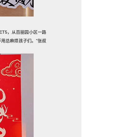
T5，从
百丽园
小区一路
用总麻烦孩子们。"张叔