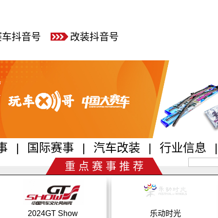
赛车抖音号
改装抖音号
事
|
国际赛事
|
汽车改装
|
行业信息
|
重 点 赛 事 推 荐
乐动时光
CTCC中国汽车场地职业联赛