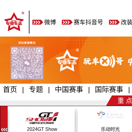
微博
赛车抖音号
改
首页
|
专题
|
中国赛事
|
国际赛事
|
重 点
2024GT Show
乐动时光
C