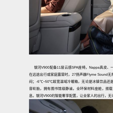
银河V900配备11层云感SPA座椅，Nappa
在远途出行或家庭露营时，27扬声器Flyme Sou
闷；-6℃~50℃超宽温域冷暖箱，无论是冰镇饮品
音轮胎，拥有图书馆级静谧，全环保材料座舱，搭载
息。银河V900的智能奢享配置，让全家人的出行，