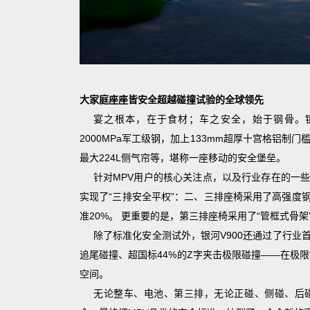
大家庭座座皆安全超越碰撞试验的全球领先
宴之根本，在于食材；车之安全，始于钢骨。银河
2000MPa军工级钢，加上133mm超厚十宫格铝制
最大224L侧气帘等，堪称一座移动的安全堡垒。
针对MPV用户的核心关注点，以及行业存在的一些
实现了“三排安全平权”：二、三排座椅采用了高强度
准20%。 更重要的是，第三排座椅采用了“管框式骨
除了标准化安全测试外，银河V900还通过了行业首
追尾碰撞、超国标44%的Z字夹击极限碰撞——在极
空间。
无论整车、电池、第三排，无论正碰、侧碰、后碰